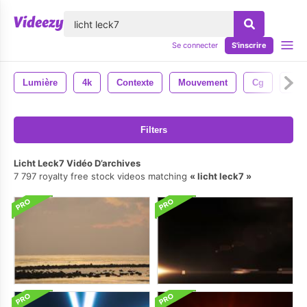
lose
Se connecter
S'inscrire
Lumière
4k
Contexte
Mouvement
Cg
Cgi
Filters
Licht Leck7 Vidéo D’archives
7 797 royalty free stock videos matching
licht leck7