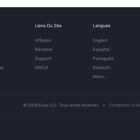
Liens Du Site
Langues
Affaires
English
Réclame
Español
Support
Português
ur
DMCA
Deutsch
More...
•
© 2026 Eezy LLC. Tous droits réservés
Conditions d'uti