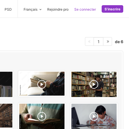
S'inscrire
PSD
Français
Rejoindre pro
Se connecter
de 6
1