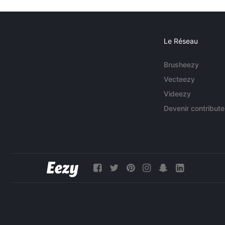
Le Réseau
Brusheezy
Vecteezy
Videezy
Devenir contribute