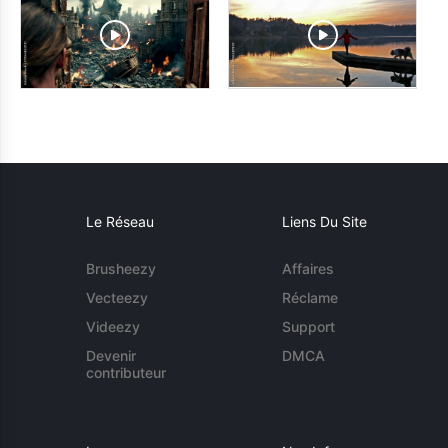
Le Réseau
Liens Du Site
Brusheezy
Affaires
Vecteezy
Réclame
Videezy
Support
Devenir
DMCA
contributeur