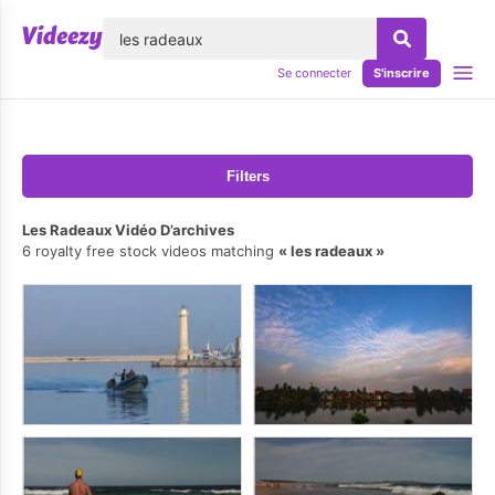
lose
Se connecter
S'inscrire
Filters
Les Radeaux Vidéo D’archives
6 royalty free stock videos matching
les radeaux