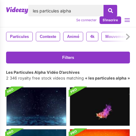
lose
Se connecter
S'inscrire
Particules
Contexte
Animé
4k
Mouvement
Filters
Les Particules Alpha Vidéo D’archives
2 346 royalty free stock videos matching
les particules alpha