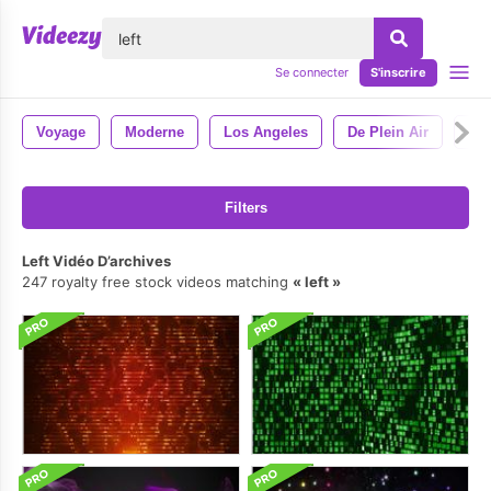
lose
Se connecter
S'inscrire
Voyage
Moderne
Los Angeles
De Plein Air
An
Filters
Left Vidéo D’archives
247 royalty free stock videos matching
left