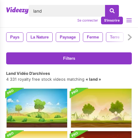
lose
Se connecter
S'inscrire
Pays
La Nature
Paysage
Ferme
Terre
Filters
Land Vidéo D’archives
4 331 royalty free stock videos matching
land