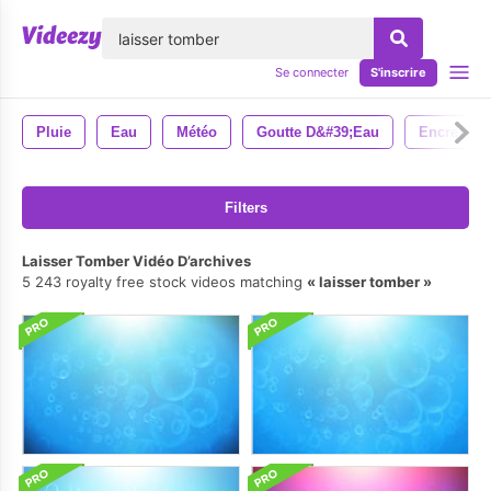
lose
Se connecter
S'inscrire
Pluie
Eau
Météo
Goutte D&#39;eau
Encre
Filters
Laisser Tomber Vidéo D’archives
5 243 royalty free stock videos matching
laisser tomber