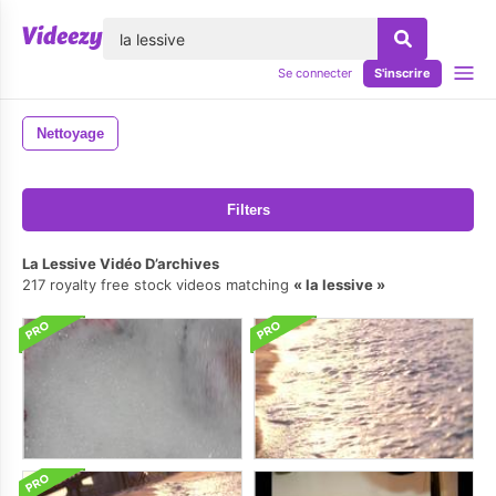
lose
Se connecter
S'inscrire
Nettoyage
Filters
La Lessive Vidéo D’archives
217 royalty free stock videos matching
la lessive