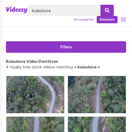
lose
Se connecter
S'inscrire
Filters
Kulautuva Vidéo D’archives
4 royalty free stock videos matching
kulautuva