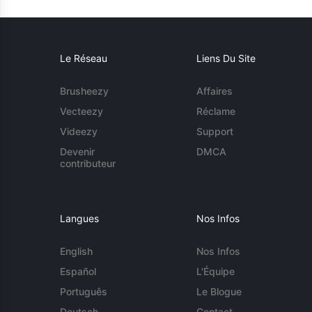
Le Réseau
Liens Du Site
Brusheezy
Affaires
Vecteezy
Réclame
Videezy
Support
Devenir
DMCA
contributeur
Langues
Nos Infos
English
Nos Infos
Español
L'Équipe
Português
Le Blogue
Deutsch
Contact