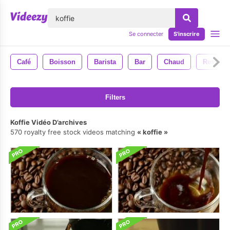
lose
Se connecter
S'inscrire
Café
Boisson
Barista
Bar
Chaud
Restaura
Filters
Koffie Vidéo D’archives
570 royalty free stock videos matching
koffie