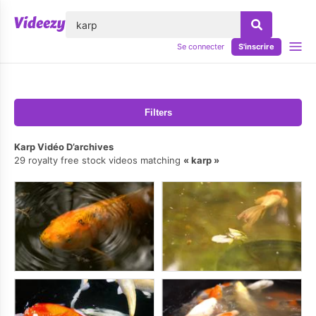
lose
Se connecter
S'inscrire
Filters
Karp Vidéo D’archives
29 royalty free stock videos matching
karp