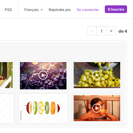
S'inscrire
PSD
Français
Rejoindre pro
Se connecter
de 4
1