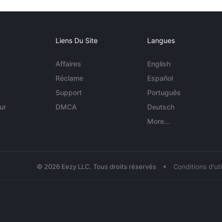
Liens Du Site
Langues
Affaires
English
Réclame
Español
Support
Português
ur
DMCA
Deutsch
More...
•
© 2026 Eezy LLC. Tous droits réservés
Conditions d'uti