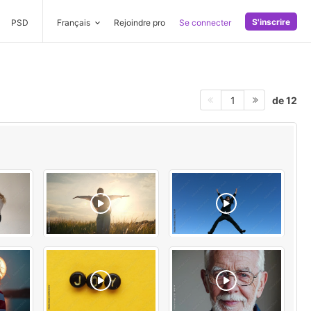
S'inscrire
PSD
Français
Rejoindre pro
Se connecter
de 12
1