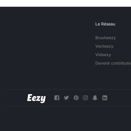
Le Réseau
Brusheezy
Vecteezy
Videezy
Devenir contribute