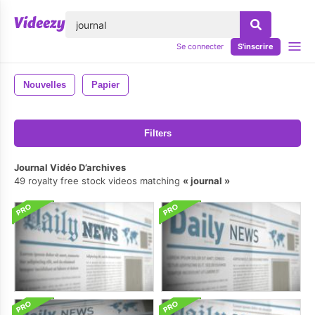
lose
Se connecter
S'inscrire
Nouvelles
Papier
Filters
Journal Vidéo D’archives
49 royalty free stock videos matching
journal