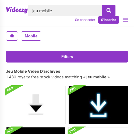
lose
Se connecter
S'inscrire
4k
Mobile
Filters
Jeu Mobile Vidéo D’archives
1 430 royalty free stock videos matching
jeu mobile