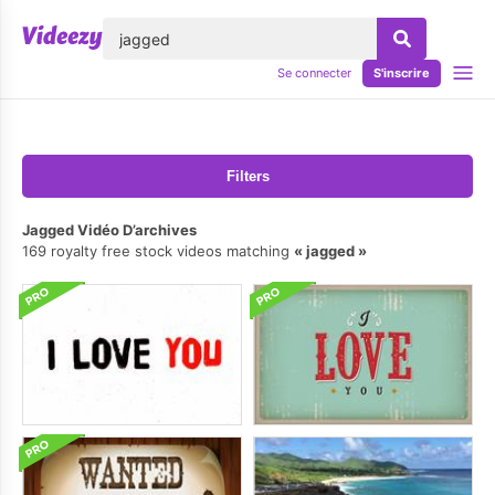
lose
Se connecter
S'inscrire
Filters
Jagged Vidéo D’archives
169 royalty free stock videos matching
jagged