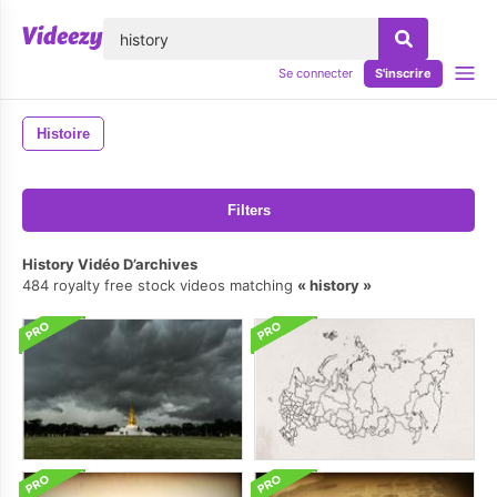
lose
Se connecter
S'inscrire
Histoire
Filters
History Vidéo D’archives
484 royalty free stock videos matching
history