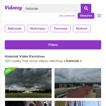
lose
Se connecter
S'inscrire
Nationale
Historique
Tourisme
Histoire
Filters
Historisk Vidéo D’archives
320 royalty free stock videos matching
historisk