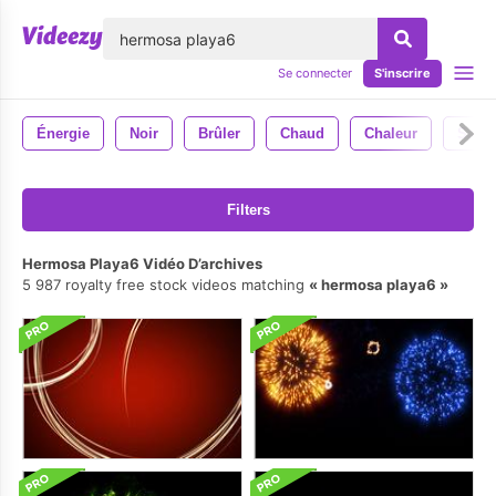
lose
Se connecter
S'inscrire
Énergie
Noir
Brûler
Chaud
Chaleur
Sauv
Filters
Hermosa Playa6 Vidéo D’archives
5 987 royalty free stock videos matching
hermosa playa6