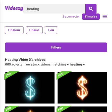
lose
Se connecter
S'inscrire
Chaleur
Chaud
Feu
Filters
Heating Vidéo D’archives
669 royalty free stock videos matching
heating