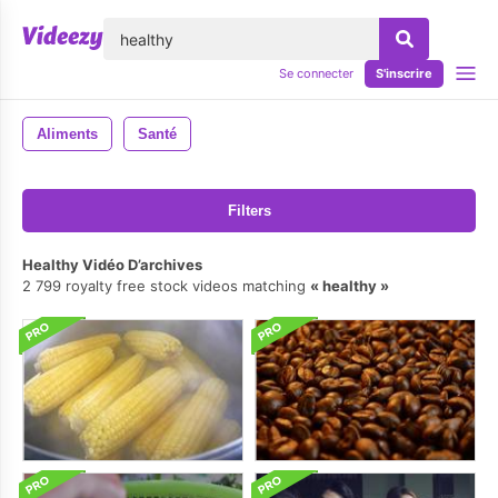
lose
Se connecter
S'inscrire
Aliments
Santé
Filters
Healthy Vidéo D’archives
2 799 royalty free stock videos matching
healthy