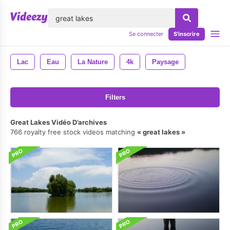
lose
Se connecter
S'inscrire
Lac
Eau
La Nature
4k
Paysage
Filters
Great Lakes Vidéo D’archives
766 royalty free stock videos matching
great lakes