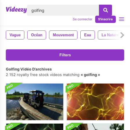
lose
Se connecter
S'inscrire
Vague
Océan
Mouvement
Eau
La Nature
Filters
Golfing Vidéo D’archives
2 152 royalty free stock videos matching
golfing