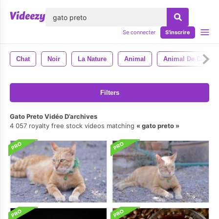
lose
Se connecter
S'inscrire
Chat
Noir
La Nature
Animal
Animal De Compa
Filters
Gato Preto Vidéo D’archives
4 057 royalty free stock videos matching
gato preto