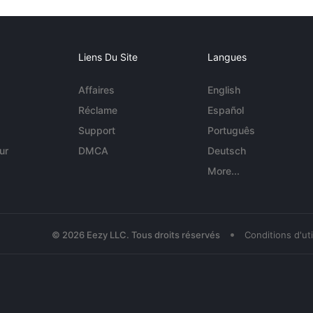
Liens Du Site
Langues
Affaires
English
Réclame
Español
Support
Português
ur
DMCA
Deutsch
More...
•
© 2026 Eezy LLC. Tous droits réservés
Conditions d'uti