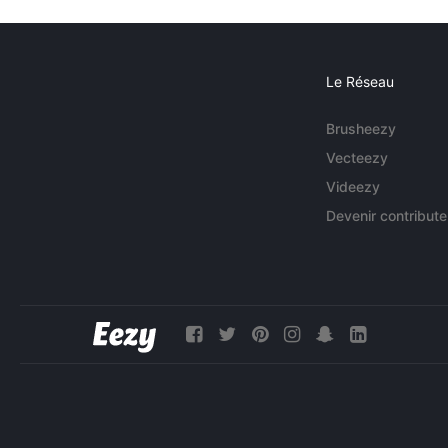
Le Réseau
Brusheezy
Vecteezy
Videezy
Devenir contribute