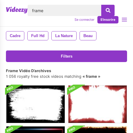
lose
Se connecter
S'inscrire
Cadre
Full Hd
La Nature
Beau
Filters
Frame Vidéo D’archives
1 056 royalty free stock videos matching
frame