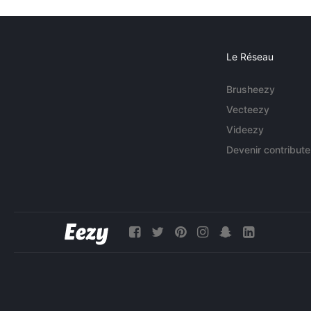
Le Réseau
Brusheezy
Vecteezy
Videezy
Devenir contribute