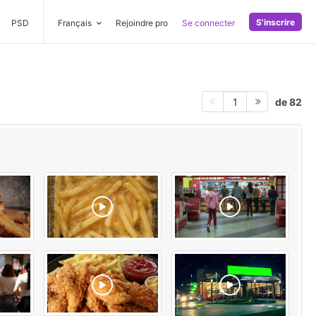
S'inscrire
PSD
Français
Rejoindre pro
Se connecter
de 82
1