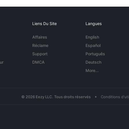
Liens Du Site
Langues
Affaires
English
Réclame
Español
Support
Português
ur
DMCA
Deutsch
More...
•
© 2026 Eezy LLC. Tous droits réservés
Conditions d'uti