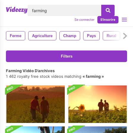
lose
Se connecter
S'inscrire
Ferme
Agriculture
Champ
Pays
Rural
La 
Filters
Farming Vidéo D’archives
1 462 royalty free stock videos matching
farming