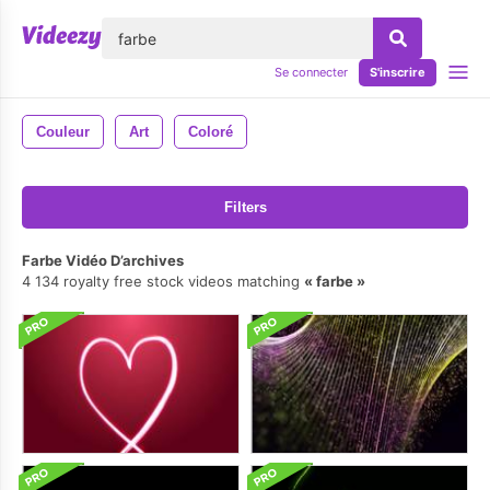
lose
Se connecter
S'inscrire
Couleur
Art
Coloré
Filters
Farbe Vidéo D’archives
4 134 royalty free stock videos matching
farbe