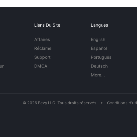
Liens Du Site
Langues
Affaires
English
Réclame
Español
Support
Português
ur
DMCA
Deutsch
More...
•
© 2026 Eezy LLC. Tous droits réservés
Conditions d'uti