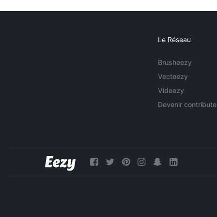
Le Réseau
Brusheezy
Vecteezy
Videezy
Devenir contribute