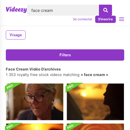
lose
Se connecter
S'inscrire
Visage
Filters
Face Cream Vidéo D’archives
1 353 royalty free stock videos matching
face cream