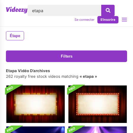
lose
Se connecter
S'inscrire
Étape
Filters
Etapa Vidéo D’archives
262 royalty free stock videos matching
etapa