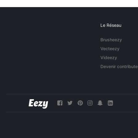
Le Réseau
Brusheezy
Vecteezy
Videezy
Devenir contribute