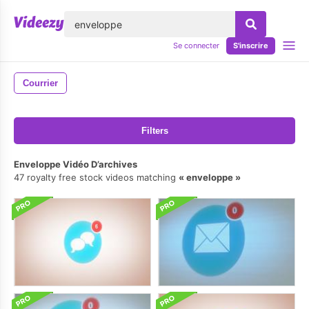
lose
Se connecter
S'inscrire
Courrier
Filters
Enveloppe Vidéo D’archives
47 royalty free stock videos matching
enveloppe