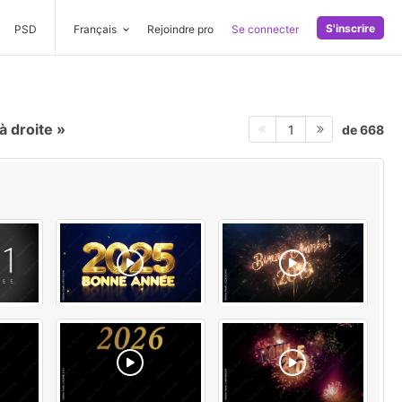
S'inscrire
PSD
Français
Rejoindre pro
Se connecter
à droite
de 668
1