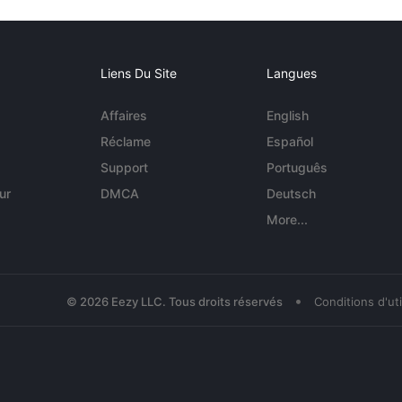
Liens Du Site
Langues
Affaires
English
Réclame
Español
Support
Português
ur
DMCA
Deutsch
More...
•
© 2026 Eezy LLC. Tous droits réservés
Conditions d'uti