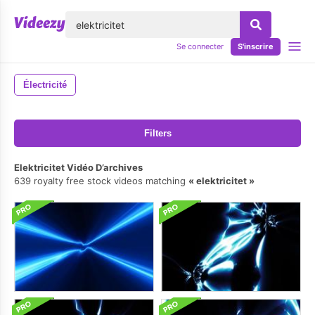
lose
Se connecter
S'inscrire
Électricité
Filters
Elektricitet Vidéo D’archives
639 royalty free stock videos matching
elektricitet