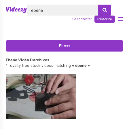
lose
Se connecter
S'inscrire
Filters
Ebene Vidéo D’archives
1 royalty free stock videos matching
ebene