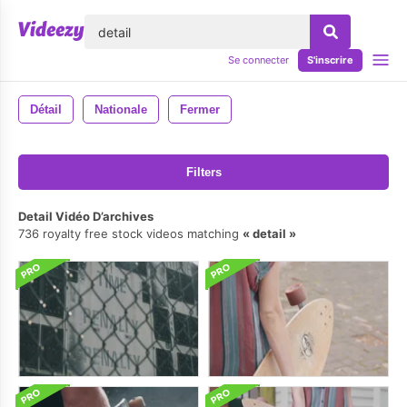
lose
Se connecter
S'inscrire
Détail
Nationale
Fermer
Filters
Detail Vidéo D’archives
736 royalty free stock videos matching
detail