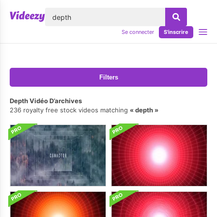
lose
Se connecter
S'inscrire
Filters
Depth Vidéo D’archives
236 royalty free stock videos matching
depth