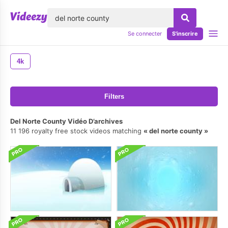
lose
Se connecter
S'inscrire
4k
Filters
Del Norte County Vidéo D’archives
11 196 royalty free stock videos matching
del norte county