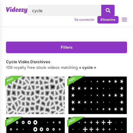
lose
Se connecter
S'inscrire
Filters
Cycle Vidéo D’archives
109 royalty free stock videos matching
cycle