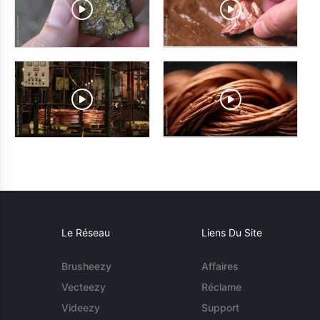
Le Réseau
Liens Du Site
Brusheezy
Affaires
Vecteezy
Réclame
Videezy
Support