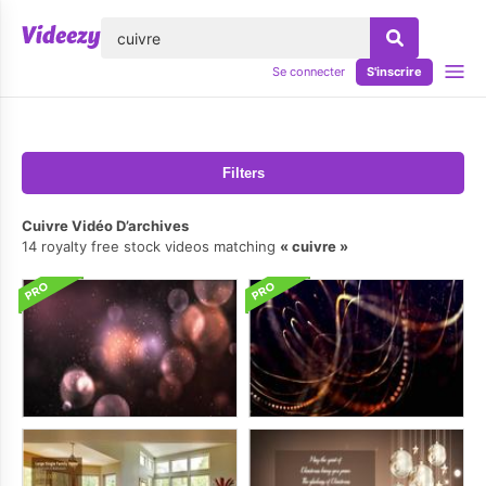
lose
Se connecter
S'inscrire
Filters
Cuivre Vidéo D’archives
14 royalty free stock videos matching
cuivre