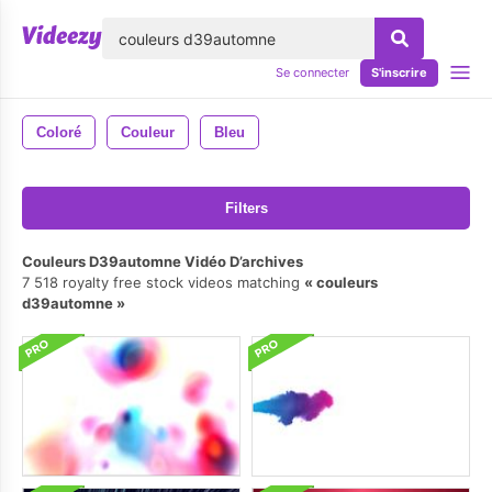
lose
Se connecter
S'inscrire
Coloré
Couleur
Bleu
Filters
Couleurs D39automne Vidéo D’archives
7 518 royalty free stock videos matching
couleurs
d39automne