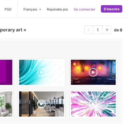
S'inscrire
PSD
Français
Rejoindre pro
Se connecter
orary art
de 8
1