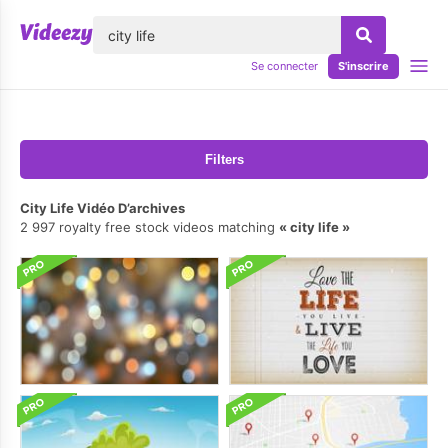
lose
Se connecter
S'inscrire
Filters
City Life Vidéo D’archives
2 997 royalty free stock videos matching
city life