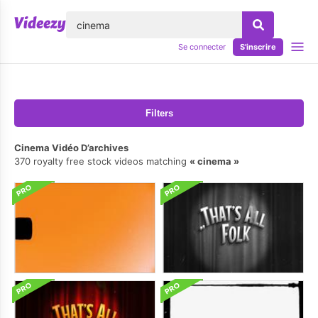
lose
Se connecter
S'inscrire
Filters
Cinema Vidéo D’archives
370 royalty free stock videos matching
cinema