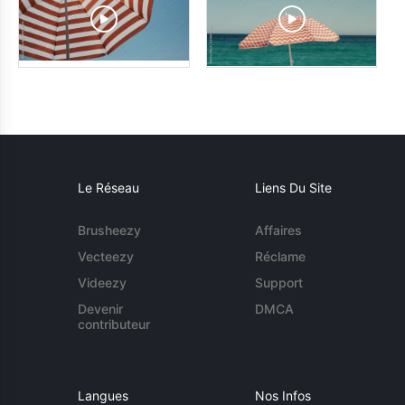
Le Réseau
Liens Du Site
Brusheezy
Affaires
Vecteezy
Réclame
Videezy
Support
Devenir
DMCA
contributeur
Langues
Nos Infos