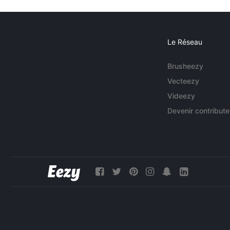
Le Réseau
Brusheezy
Vecteezy
Videezy
Devenir contribute