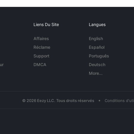
Liens Du Site
Langues
Affaires
English
Réclame
Español
Support
Português
ur
DMCA
Deutsch
More...
•
© 2026 Eezy LLC. Tous droits réservés
Conditions d'uti