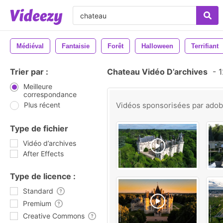
Médiéval
Fantaisie
Forêt
Halloween
Terrifiant
Trier par :
Chateau Vidéo D’archives
-
1
Meilleure
correspondance
Plus récent
Vidéos sponsorisées par
ado
Type de fichier
Vidéo d’archives
After Effects
Type de licence :
Standard
Premium
Creative Commons