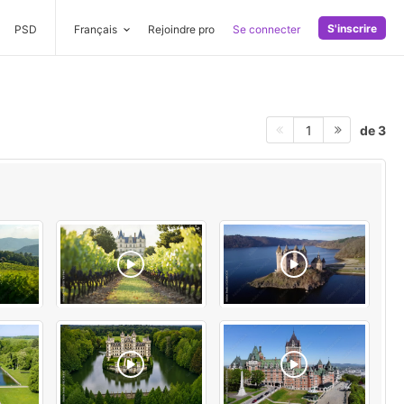
S'inscrire
PSD
Français
Rejoindre pro
Se connecter
de 3
1