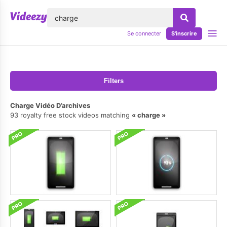
lose
Se connecter
S'inscrire
Filters
Charge Vidéo D’archives
93 royalty free stock videos matching
charge