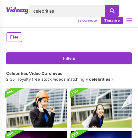
lose
Se connecter
S'inscrire
Fête
Filters
Celebrities Vidéo D’archives
2 351 royalty free stock videos matching
celebrities